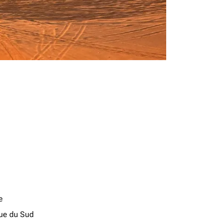
e
que du Sud