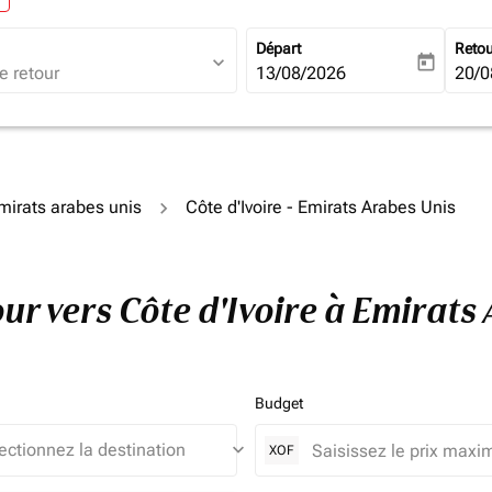
Départ
Reto
expand_more
today
fc-booking-departure-date-ari
13/08/2026
fc-b
20/0
Émirats arabes unis
Côte d'Ivoire - Emirats Arabes Unis
tour vers Côte d'Ivoire à Emirat
Budget
keyboard_arrow_down
XOF