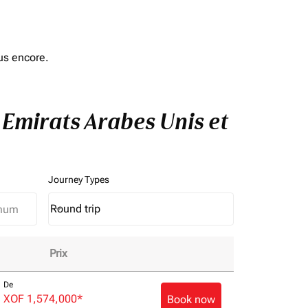
us encore.
à Emirats Arabes Unis et
Journey Types
Round trip
keyboard_arrow_down
Journey Types option Round trip Selected
Prix
e de vol!
De
XOF 1,574,000
*
Book now