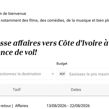
on de bienvenue
d, notamment des films, des comédies, de la musique et bien pl
sse affaires vers Côte d'Ivoire 
nce de vol!
Budget
keyboard_arrow_down
XOF
Tarif
Dates
e d'Ivoire à Emirats Arabes Unis et améliorez votre expérienc
-retour
|
Affaires
13/08/2026 - 22/08/2026