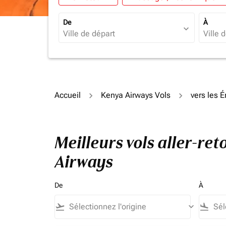
De
À
expand_more
Accueil
Kenya Airways Vols
vers les 
Meilleurs vols aller-re
Airways
De
À
flight_takeoff
keyboard_arrow_down
flight_land