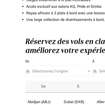
Accès exclusif aux salons KQ, Pride et Simba
Repas africain à 3 plats à bord avec une boiss
Une large collection de divertissements à bor
Réservez des vols en cla
améliorez votre expérie
De
À
flight_takeoff
keyboard_arrow_down
flight_land
De
À
Réservez des vols en classe affaires vers Côt
Abidjan (ABJ)
Dubaï (DXB)
Aller