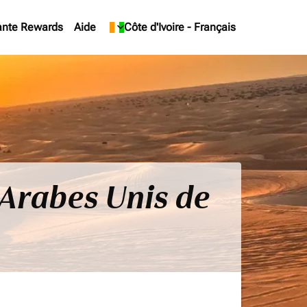
ante Rewards
Aide
keyboard_arrow_down
Côte d'Ivoire
-
Français
s Arabes Unis de