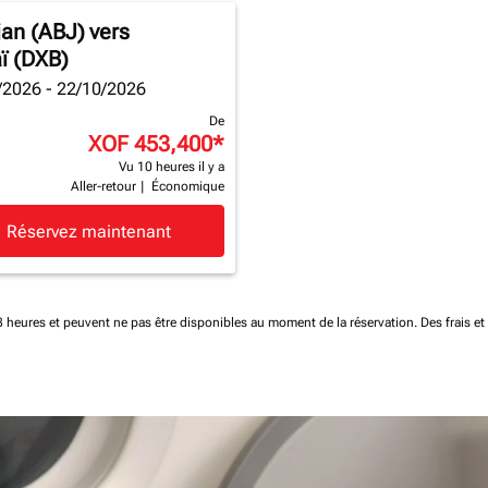
jan (ABJ)
vers
ï (DXB)
/2026 - 22/10/2026
De
XOF 453,400
*
Vu 10 heures il y a
Aller-retour
|
Économique
Réservez maintenant
 48 heures et peuvent ne pas être disponibles au moment de la réservation.
Des frais e