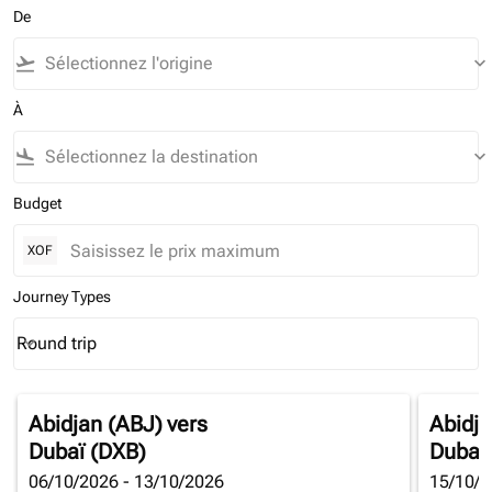
De
flight_takeoff
keyboard_arrow_down
À
flight_land
keyboard_arrow_down
Budget
XOF
Journey Types
Round trip
keyboard_arrow_down
Journey Types option Round trip Selected
Abidjan (ABJ)
vers
Abidja
Dubaï (DXB)
Dubaï
06/10/2026 - 13/10/2026
15/10/2