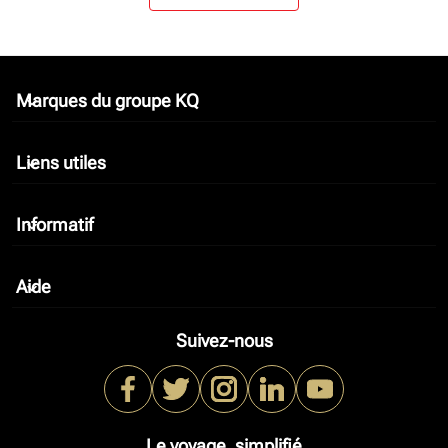
Marques du groupe KQ
keyboard_arrow_down
Liens utiles
keyboard_arrow_down
Informatif
keyboard_arrow_down
Aide
keyboard_arrow_down
Suivez-nous
Le voyage, simplifié