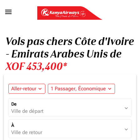

Vols pas chers Côte d'Ivoire
- Emirats Arabes Unis de
XOF 453,400*
Aller-retour
expand_more
1 Passager, Économique
expand_more
De
expand_more
Ville de départ
À
expand_more
Ville de retour