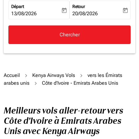
Départ
Retour
today
today
fc-booking-departure-date-aria-label
13/08/2026
fc-booking-return-date-aria-la
20/08/2026
Chercher
Accueil
Kenya Airways Vols
vers les Émirats
arabes unis
Côte d'Ivoire - Emirats Arabes Unis
Meilleurs vols aller-retour vers
Côte d'Ivoire à Emirats Arabes
Unis avec Kenya Airways