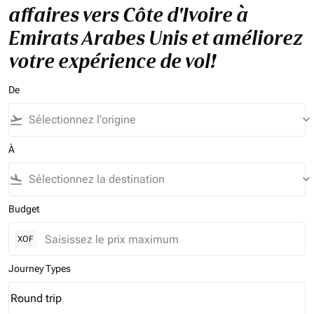
affaires vers Côte d'Ivoire à
Emirats Arabes Unis et améliorez
votre expérience de vol!
De
flight_takeoff
keyboard_arrow_down
À
flight_land
keyboard_arrow_down
Budget
XOF
Journey Types
Round trip
keyboard_arrow_down
Journey Types option Round trip Selected