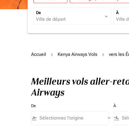
De
À
expand_more
Accueil
Kenya Airways Vols
vers les 
Meilleurs vols aller-re
Airways
De
À
flight_takeoff
keyboard_arrow_down
flight_land