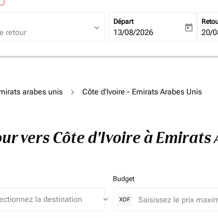
Départ
Reto
expand_more
today
fc-booking-departure-date-ari
13/08/2026
fc-b
20/0
Émirats arabes unis
Côte d'Ivoire - Emirats Arabes Unis
tour vers Côte d'Ivoire à Emirat
Budget
keyboard_arrow_down
XOF