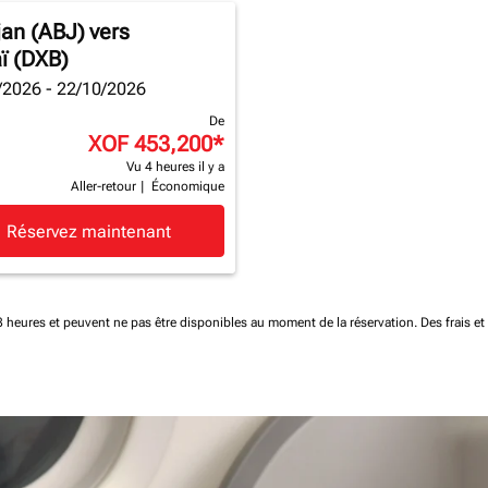
jan (ABJ)
vers
ï (DXB)
/2026 - 22/10/2026
De
XOF 453,200
*
Vu 4 heures il y a
Aller-retour
|
Économique
Réservez maintenant
 48 heures et peuvent ne pas être disponibles au moment de la réservation.
Des frais e