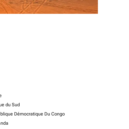
e
que du Sud
blique Démocratique Du Congo
anda