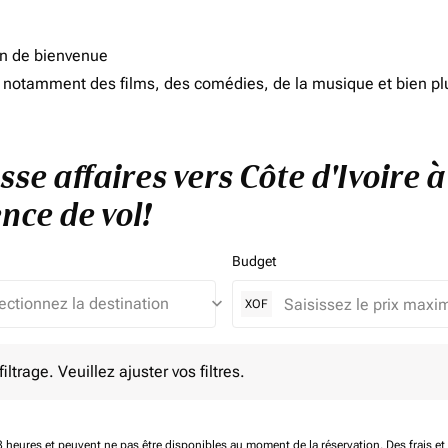
on de bienvenue
d, notamment des films, des comédies, de la musique et bien pl
sse affaires vers Côte d'Ivoire 
nce de vol!
Budget
keyboard_arrow_down
XOF
e. Veuillez ajuster vos filtres.
ltrage. Veuillez ajuster vos filtres.
 48 heures et peuvent ne pas être disponibles au moment de la réservation.
Des frais e