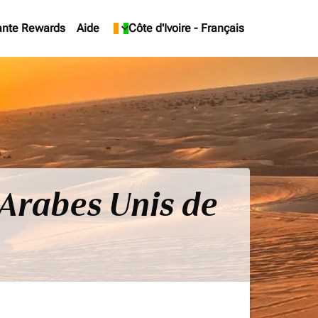
ante Rewards
Aide
keyboard_arrow_down
Côte d'Ivoire
-
Français
s Arabes Unis de