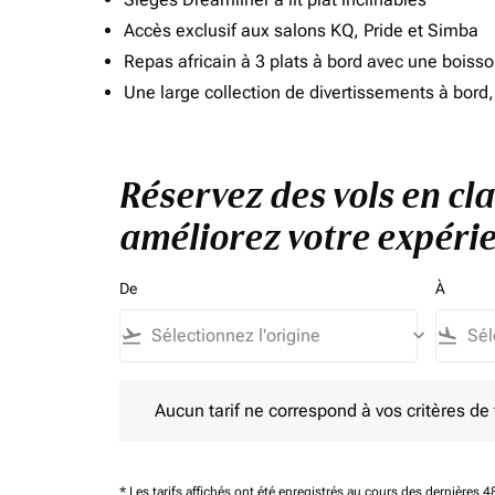
Accès exclusif aux salons KQ, Pride et Simba
Repas africain à 3 plats à bord avec une boiss
Une large collection de divertissements à bor
Réservez des vols en cla
améliorez votre expérie
De
À
flight_takeoff
keyboard_arrow_down
flight_land
Aucun tarif ne correspond à vos critères de filtrag
Aucun tarif ne correspond à vos critères de fi
* Les tarifs affichés ont été enregistrés au cours des dernières