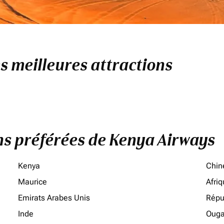
es meilleures attractions
ons préférées de Kenya Airways
Kenya
Chin
Maurice
Afri
Emirats Arabes Unis
Répu
Inde
Oug