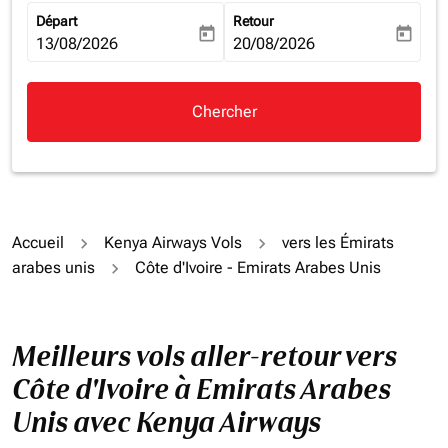
Départ
Retour
today
today
fc-booking-departure-date-aria-label
13/08/2026
fc-booking-return-date-aria-la
20/08/2026
Chercher
Accueil
Kenya Airways Vols
vers les Émirats
arabes unis
Côte d'Ivoire - Emirats Arabes Unis
Meilleurs vols aller-retour vers
Côte d'Ivoire à Emirats Arabes
Unis avec Kenya Airways