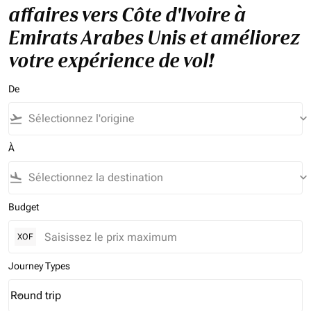
affaires vers Côte d'Ivoire à
Emirats Arabes Unis et améliorez
votre expérience de vol!
De
flight_takeoff
keyboard_arrow_down
À
flight_land
keyboard_arrow_down
Budget
XOF
Journey Types
Round trip
keyboard_arrow_down
Journey Types option Round trip Selected