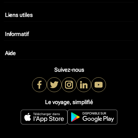
Liens utiles
keyboard_arrow_down
Informatif
keyboard_arrow_down
Aide
keyboard_arrow_down
Suivez-nous
Le voyage, simplifié