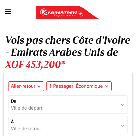

Vols pas chers Côte d'Ivoire
- Emirats Arabes Unis de
XOF 453,200*
Aller-retour
expand_more
1 Passager, Économique
expand_more
De
expand_more
Ville de départ
À
expand_more
Ville de retour