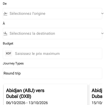
De
flight_takeoff
keyboard_arrow_down
À
flight_land
keyboard_arrow_down
Budget
XOF
Journey Types
Round trip
keyboard_arrow_down
Journey Types option Round trip Selected
Abidjan (ABJ)
vers
Abidja
Dubaï (DXB)
Dubaï
06/10/2026 - 13/10/2026
15/10/2