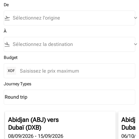
De
flight_takeoff
keyboard_arrow_down
À
flight_land
keyboard_arrow_down
Budget
XOF
Journey Types
Round trip
keyboard_arrow_down
Journey Types option Round trip Selected
Abidjan (ABJ)
vers
Abidja
Dubaï (DXB)
Dubaï
08/09/2026 - 15/09/2026
06/10/2