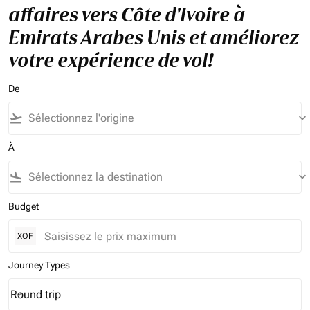
affaires vers Côte d'Ivoire à
Emirats Arabes Unis et améliorez
votre expérience de vol!
De
flight_takeoff
keyboard_arrow_down
À
flight_land
keyboard_arrow_down
Budget
XOF
Journey Types
Round trip
keyboard_arrow_down
Journey Types option Round trip Selected