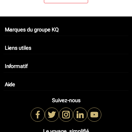
Marques du groupe KQ
keyboard_arrow_down
Liens utiles
keyboard_arrow_down
Informatif
keyboard_arrow_down
Aide
keyboard_arrow_down
Suivez-nous
Le voyage, simplifié