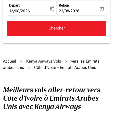
Départ
Retour
today
today
fc-booking-departure-date-aria-label
16/08/2026
fc-booking-return-date-aria-la
23/08/2026
Chercher
Accueil
Kenya Airways Vols
vers les Émirats
arabes unis
Côte d'Ivoire - Emirats Arabes Unis
Meilleurs vols aller-retour vers
Côte d'Ivoire à Emirats Arabes
Unis avec Kenya Airways