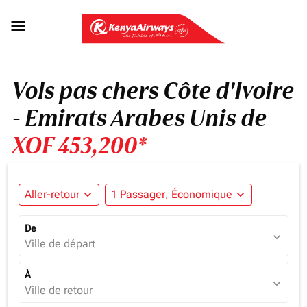

Vols pas chers Côte d'Ivoire
- Emirats Arabes Unis de
XOF 453,200*
Aller-retour
expand_more
1 Passager, Économique
expand_more
De
expand_more
Ville de départ
À
expand_more
Ville de retour