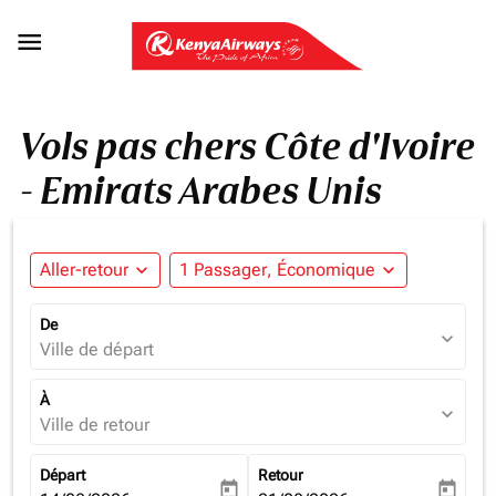

Vols pas chers Côte d'Ivoire
- Emirats Arabes Unis
Aller-retour
expand_more
1 Passager, Économique
expand_more
De
expand_more
Ville de départ
À
expand_more
Ville de retour
Départ
Retour
today
today