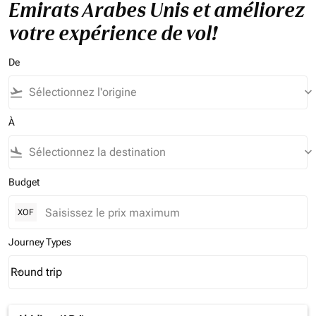
Emirats Arabes Unis et améliorez
votre expérience de vol!
De
flight_takeoff
keyboard_arrow_down
À
flight_land
keyboard_arrow_down
Budget
XOF
Journey Types
Round trip
keyboard_arrow_down
Journey Types option Round trip Selected