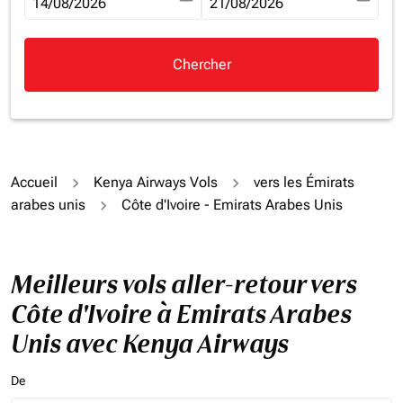
fc-booking-departure-date-aria-label
14/08/2026
fc-booking-return-date-aria-la
21/08/2026
Chercher
Accueil
Kenya Airways Vols
vers les Émirats
arabes unis
Côte d'Ivoire - Emirats Arabes Unis
Meilleurs vols aller-retour vers
Côte d'Ivoire à Emirats Arabes
Unis avec Kenya Airways
De