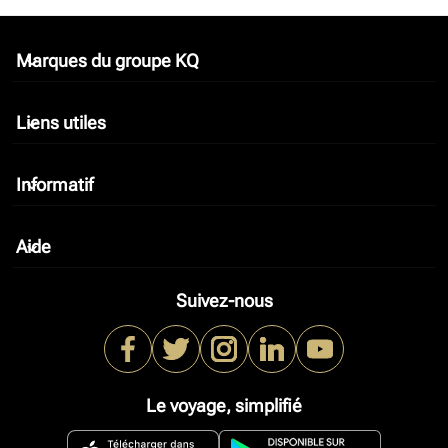
Marques du groupe KQ
keyboard_arrow_down
Liens utiles
keyboard_arrow_down
Informatif
keyboard_arrow_down
Aide
keyboard_arrow_down
Suivez-nous
Le voyage, simplifié