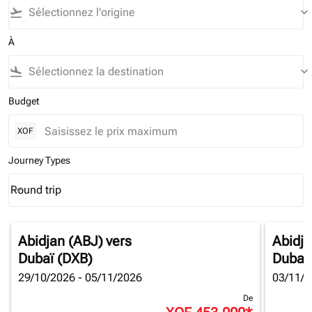
flight_takeoff
keyboard_arrow_down
À
flight_land
keyboard_arrow_down
Budget
XOF
Journey Types
Round trip
keyboard_arrow_down
Journey Types option Round trip Selected
Abidjan (ABJ)
vers
Abidja
Dubaï (DXB)
Dubaï
29/10/2026 - 05/11/2026
03/11/2
De