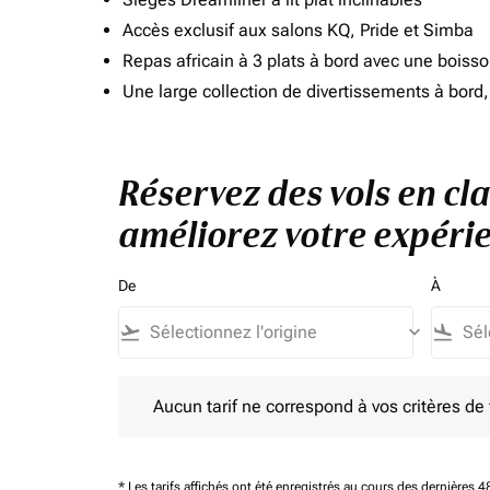
Accès exclusif aux salons KQ, Pride et Simba
Repas africain à 3 plats à bord avec une boiss
Une large collection de divertissements à bor
Réservez des vols en cla
améliorez votre expérie
De
À
flight_takeoff
keyboard_arrow_down
flight_land
Aucun tarif ne correspond à vos critères de filtrag
Aucun tarif ne correspond à vos critères de fi
* Les tarifs affichés ont été enregistrés au cours des dernières