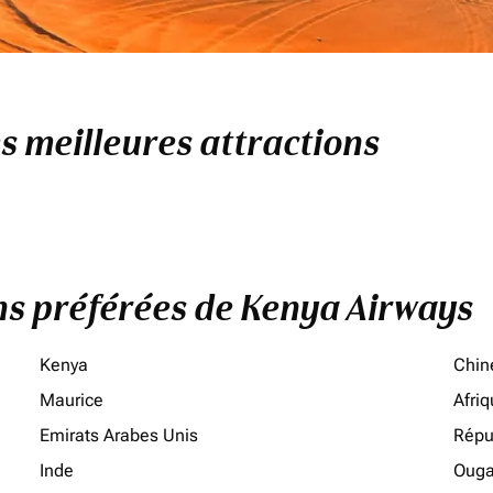
es meilleures attractions
ons préférées de Kenya Airways
Kenya
Chin
Maurice
Afri
Emirats Arabes Unis
Répu
Inde
Oug