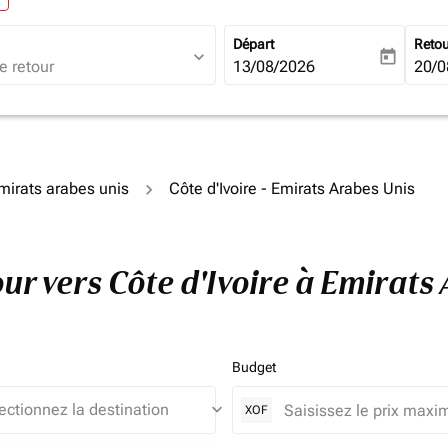
Départ
Reto
expand_more
today
fc-booking-departure-date-ari
13/08/2026
fc-b
20/0
Émirats arabes unis
Côte d'Ivoire - Emirats Arabes Unis
tour vers Côte d'Ivoire à Emirat
Budget
keyboard_arrow_down
XOF