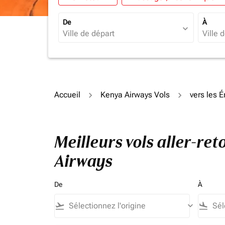
De
À
expand_more
Accueil
Kenya Airways Vols
vers les 
Meilleurs vols aller-re
Airways
De
À
flight_takeoff
keyboard_arrow_down
flight_land