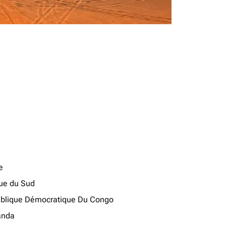
e
que du Sud
blique Démocratique Du Congo
anda