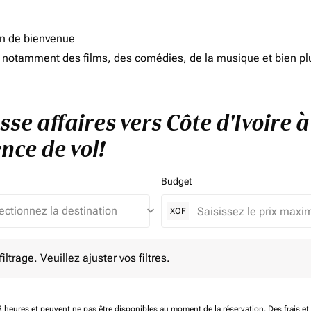
on de bienvenue
d, notamment des films, des comédies, de la musique et bien pl
sse affaires vers Côte d'Ivoire 
nce de vol!
Budget
keyboard_arrow_down
XOF
e. Veuillez ajuster vos filtres.
ltrage. Veuillez ajuster vos filtres.
 48 heures et peuvent ne pas être disponibles au moment de la réservation.
Des frais e