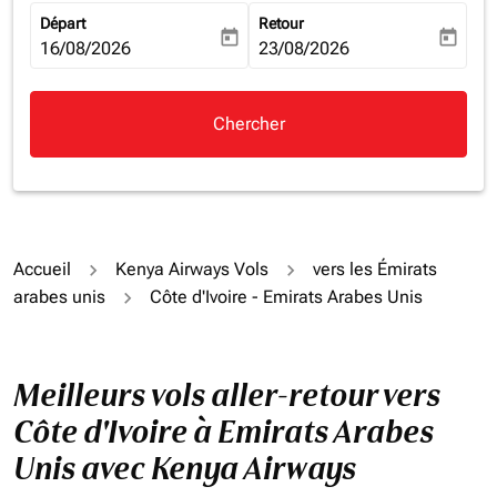
Départ
Retour
today
today
fc-booking-departure-date-aria-label
16/08/2026
fc-booking-return-date-aria-la
23/08/2026
Chercher
Accueil
Kenya Airways Vols
vers les Émirats
arabes unis
Côte d'Ivoire - Emirats Arabes Unis
Meilleurs vols aller-retour vers
Côte d'Ivoire à Emirats Arabes
Unis avec Kenya Airways