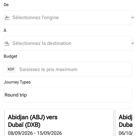
De
flight_takeoff
keyboard_arrow_down
À
flight_land
keyboard_arrow_down
Budget
XOF
Journey Types
Round trip
keyboard_arrow_down
Journey Types option Round trip Selected
Abidjan (ABJ)
vers
Abidja
Dubaï (DXB)
Dubaï
08/09/2026 - 15/09/2026
06/10/2