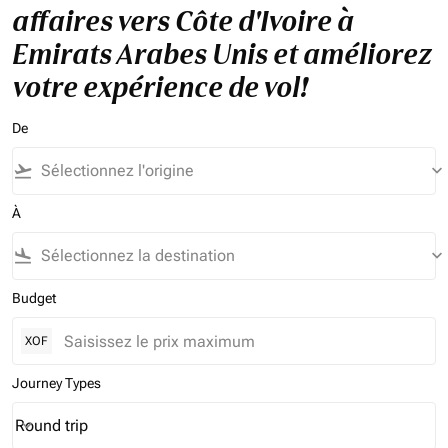
affaires vers Côte d'Ivoire à
Emirats Arabes Unis et améliorez
votre expérience de vol!
De
flight_takeoff
keyboard_arrow_down
À
flight_land
keyboard_arrow_down
Budget
XOF
Journey Types
Round trip
keyboard_arrow_down
Journey Types option Round trip Selected