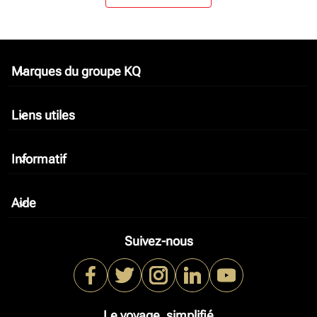
Marques du groupe KQ
keyboard_arrow_down
Liens utiles
keyboard_arrow_down
Informatif
keyboard_arrow_down
Aide
keyboard_arrow_down
Suivez-nous
Le voyage, simplifié