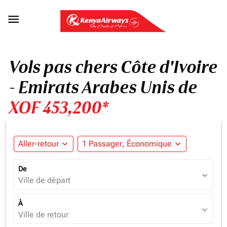

Vols pas chers Côte d'Ivoire
- Emirats Arabes Unis de
XOF 453,200*
Aller-retour
expand_more
1 Passager, Économique
expand_more
De
expand_more
Ville de départ
À
expand_more
Ville de retour