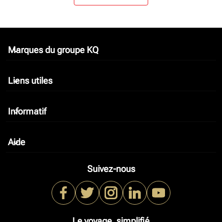
Marques du groupe KQ
keyboard_arrow_down
Liens utiles
keyboard_arrow_down
Informatif
keyboard_arrow_down
Aide
keyboard_arrow_down
Suivez-nous
Le voyage, simplifié