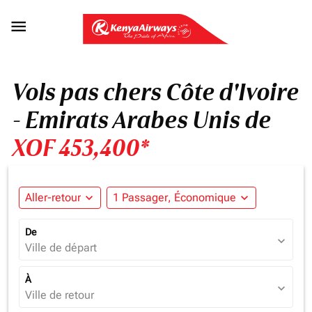

Vols pas chers Côte d'Ivoire
- Emirats Arabes Unis de
XOF 453,400*
Aller-retour
expand_more
1 Passager, Économique
expand_more
De
expand_more
Ville de départ
À
expand_more
Ville de retour