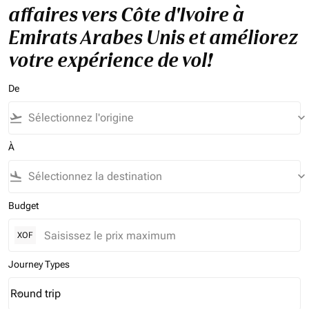
affaires vers Côte d'Ivoire à
Emirats Arabes Unis et améliorez
votre expérience de vol!
De
flight_takeoff
keyboard_arrow_down
À
flight_land
keyboard_arrow_down
Budget
XOF
Journey Types
Round trip
keyboard_arrow_down
Journey Types option Round trip Selected