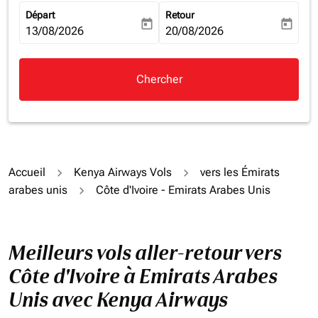
Départ
Retour
today
today
fc-booking-departure-date-aria-label
13/08/2026
fc-booking-return-date-aria-la
20/08/2026
Chercher
Accueil
Kenya Airways Vols
vers les Émirats
arabes unis
Côte d'Ivoire - Emirats Arabes Unis
Meilleurs vols aller-retour vers
Côte d'Ivoire à Emirats Arabes
Unis avec Kenya Airways