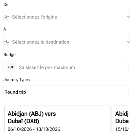
De
flight_takeoff
keyboard_arrow_down
À
flight_land
keyboard_arrow_down
Budget
XOF
Journey Types
Round trip
keyboard_arrow_down
Journey Types option Round trip Selected
Abidjan (ABJ)
vers
Abidja
Dubaï (DXB)
Dubaï
06/10/2026 - 13/10/2026
15/10/2