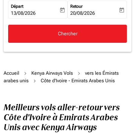
Départ
Retour
today
today
fc-booking-departure-date-aria-label
13/08/2026
fc-booking-return-date-aria-la
20/08/2026
Chercher
Accueil
Kenya Airways Vols
vers les Émirats
arabes unis
Côte d'Ivoire - Emirats Arabes Unis
Meilleurs vols aller-retour vers
Côte d'Ivoire à Emirats Arabes
Unis avec Kenya Airways