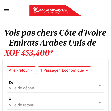

Vols pas chers Côte d'Ivoire
- Emirats Arabes Unis de
XOF 453,400*
Aller-retour
expand_more
1 Passager, Économique
expand_more
De
expand_more
Ville de départ
À
expand_more
Ville de retour