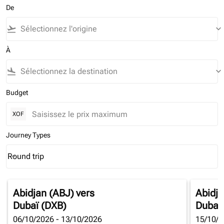
De
flight_takeoff
keyboard_arrow_down
À
flight_land
keyboard_arrow_down
Budget
XOF
Journey Types
Round trip
keyboard_arrow_down
Journey Types option Round trip Selected
Abidjan (ABJ)
vers
Abidja
Dubaï (DXB)
Dubaï
06/10/2026 - 13/10/2026
15/10/2