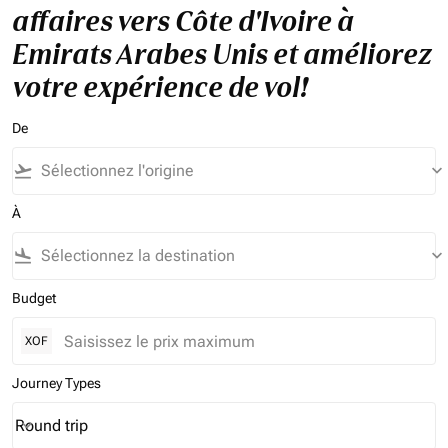
affaires vers Côte d'Ivoire à
Emirats Arabes Unis et améliorez
votre expérience de vol!
De
flight_takeoff
keyboard_arrow_down
À
flight_land
keyboard_arrow_down
Budget
XOF
Journey Types
Round trip
keyboard_arrow_down
Journey Types option Round trip Selected