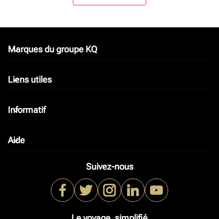
Marques du groupe KQ
keyboard_arrow_down
Liens utiles
keyboard_arrow_down
Informatif
keyboard_arrow_down
Aide
keyboard_arrow_down
Suivez-nous
Le voyage, simplifié