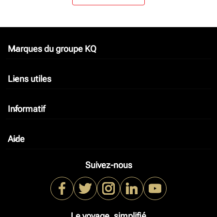
Marques du groupe KQ
keyboard_arrow_down
Liens utiles
keyboard_arrow_down
Informatif
keyboard_arrow_down
Aide
keyboard_arrow_down
Suivez-nous
Le voyage, simplifié