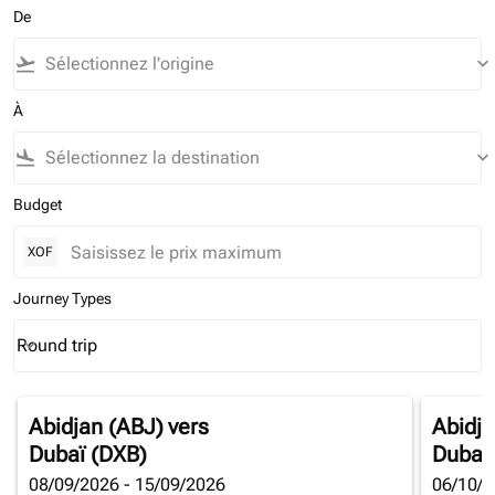
De
flight_takeoff
keyboard_arrow_down
À
flight_land
keyboard_arrow_down
Budget
XOF
Journey Types
Round trip
keyboard_arrow_down
Journey Types option Round trip Selected
Abidjan (ABJ)
vers
Abidja
Dubaï (DXB)
Dubaï
08/09/2026 - 15/09/2026
06/10/2