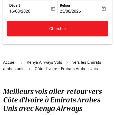
Départ
Retour
today
today
fc-booking-departure-date-aria-label
16/08/2026
fc-booking-return-date-aria-la
23/08/2026
Chercher
Accueil
Kenya Airways Vols
vers les Émirats
arabes unis
Côte d'Ivoire - Emirats Arabes Unis
Meilleurs vols aller-retour vers
Côte d'Ivoire à Emirats Arabes
Unis avec Kenya Airways