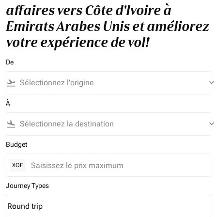
affaires vers Côte d'Ivoire à
Emirats Arabes Unis et améliorez
votre expérience de vol!
De
flight_takeoff
keyboard_arrow_down
À
flight_land
keyboard_arrow_down
Budget
XOF
Journey Types
Round trip
keyboard_arrow_down
Journey Types option Round trip Selected