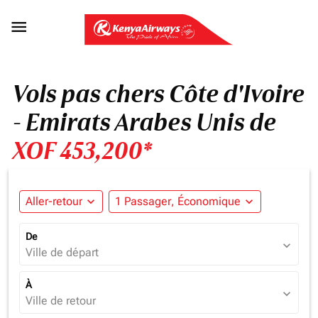

Vols pas chers Côte d'Ivoire
- Emirats Arabes Unis de
XOF 453,200*
Aller-retour
expand_more
1 Passager, Économique
expand_more
De
expand_more
Ville de départ
À
expand_more
Ville de retour