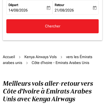
Départ
Retour
today
today
fc-booking-departure-date-aria-label
14/08/2026
fc-booking-return-date-aria-la
21/08/2026
Chercher
Accueil
Kenya Airways Vols
vers les Émirats
arabes unis
Côte d'Ivoire - Emirats Arabes Unis
Meilleurs vols aller-retour vers
Côte d'Ivoire à Emirats Arabes
Unis avec Kenya Airways