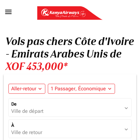

Vols pas chers Côte d'Ivoire
- Emirats Arabes Unis de
XOF 453,000*
Aller-retour
expand_more
1 Passager, Économique
expand_more
De
expand_more
Ville de départ
À
expand_more
Ville de retour