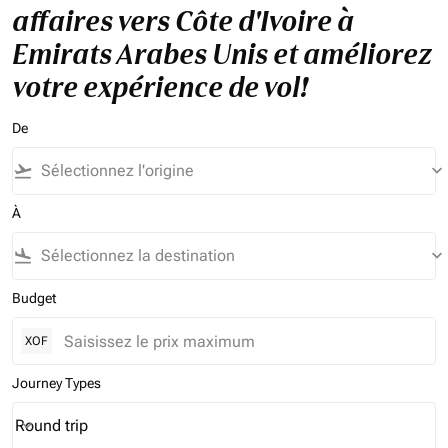
affaires vers Côte d'Ivoire à
Emirats Arabes Unis et améliorez
votre expérience de vol!
De
flight_takeoff
keyboard_arrow_down
À
flight_land
keyboard_arrow_down
Budget
XOF
Journey Types
Round trip
keyboard_arrow_down
Journey Types option Round trip Selected