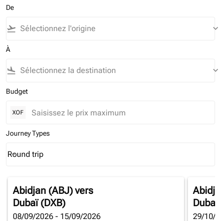
De
flight_takeoff
keyboard_arrow_down
À
flight_land
keyboard_arrow_down
Budget
XOF
Journey Types
Round trip
keyboard_arrow_down
Journey Types option Round trip Selected
Abidjan (ABJ)
vers
Abidja
Dubaï (DXB)
Dubaï
08/09/2026 - 15/09/2026
29/10/2