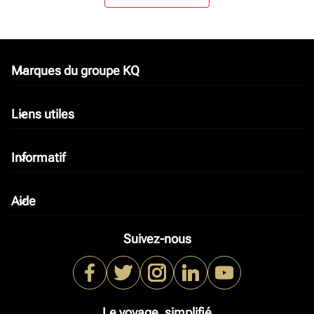
Marques du groupe KQ
keyboard_arrow_down
Liens utiles
keyboard_arrow_down
Informatif
keyboard_arrow_down
Aide
keyboard_arrow_down
Suivez-nous
Le voyage, simplifié