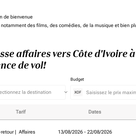
on de bienvenue
d, notamment des films, des comédies, de la musique et bien pl
sse affaires vers Côte d'Ivoire 
nce de vol!
Budget
keyboard_arrow_down
XOF
Tarif
Dates
e d'Ivoire à Emirats Arabes Unis et améliorez votre expérienc
-retour
|
Affaires
13/08/2026 - 22/08/2026