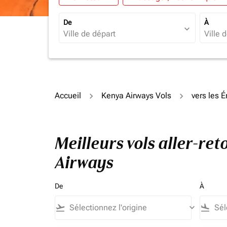
De
À
expand_more
Accueil
Kenya Airways Vols
vers les 
Meilleurs vols aller-re
Airways
De
À
flight_takeoff
keyboard_arrow_down
flight_land