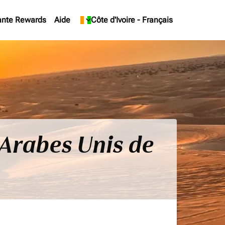
ante Rewards
Aide
keyboard_arrow_down
Côte d'Ivoire
-
Français
s Arabes Unis de