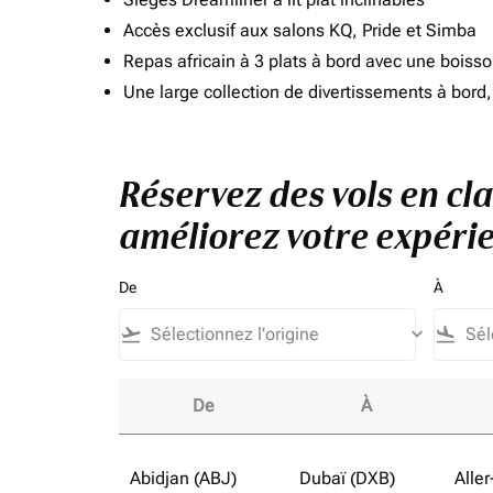
Accès exclusif aux salons KQ, Pride et Simba
Repas africain à 3 plats à bord avec une boiss
Une large collection de divertissements à bor
Réservez des vols en cla
améliorez votre expérie
De
À
flight_takeoff
keyboard_arrow_down
flight_land
De
À
Réservez des vols en classe affaires vers Côt
Abidjan (ABJ)
Dubaï (DXB)
Aller