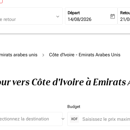
Départ
Reto
expand_more
today
fc-booking-departure-date-ari
14/08/2026
fc-b
21/0
Émirats arabes unis
Côte d'Ivoire - Emirats Arabes Unis
tour vers Côte d'Ivoire à Emirat
Budget
keyboard_arrow_down
XOF