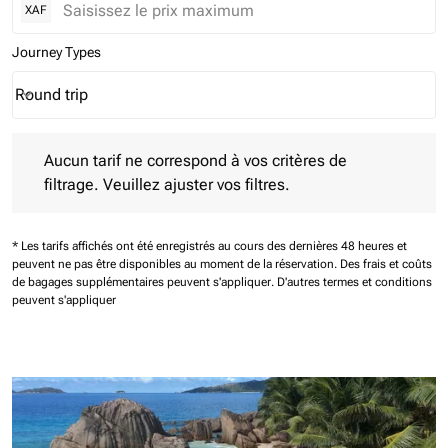
XAF
Journey Types
Round trip
keyboard_arrow_down
Journey Types option Round trip Selected
Aucun tarif ne correspond à vos critères de filtrage. Veuillez aj
Aucun tarif ne correspond à vos critères de
filtrage. Veuillez ajuster vos filtres.
* Les tarifs affichés ont été enregistrés au cours des dernières 48 heures et
peuvent ne pas être disponibles au moment de la réservation.
Des frais et coûts
de bagages supplémentaires peuvent s'appliquer.
D'autres termes et conditions
peuvent s'appliquer