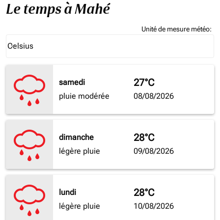
Le temps à Mahé
Unité de mesure météo
:
Weather unit option Celsius Selected
Celsius
keyboard_arrow_down
27°C
samedi
pluie modérée
08/08/2026
28°C
dimanche
légère pluie
09/08/2026
28°C
lundi
légère pluie
10/08/2026