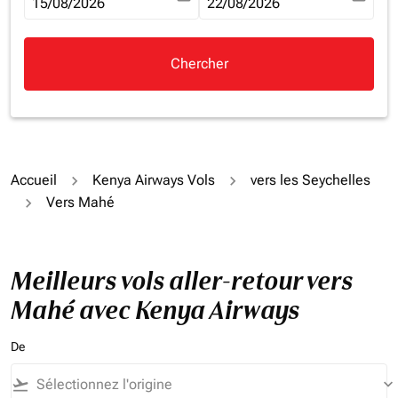
fc-booking-departure-date-aria-label
15/08/2026
fc-booking-return-date-aria-la
22/08/2026
Chercher
Accueil
Kenya Airways Vols
vers les Seychelles
Vers Mahé
Meilleurs vols aller-retour vers
Mahé avec Kenya Airways
De
flight_takeoff
keyboard_arrow_down