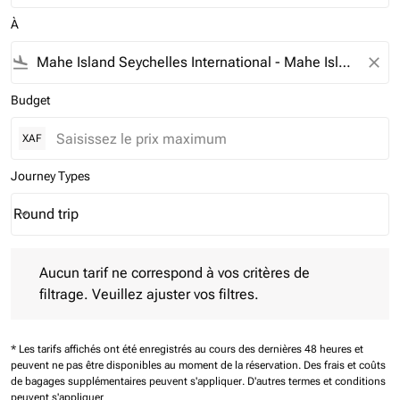
À
flight_land
close
Budget
XAF
Journey Types
Round trip
keyboard_arrow_down
Journey Types option Round trip Selected
Aucun tarif ne correspond à vos critères de filtrage. Veuillez aj
Aucun tarif ne correspond à vos critères de
filtrage. Veuillez ajuster vos filtres.
* Les tarifs affichés ont été enregistrés au cours des dernières 48 heures et
peuvent ne pas être disponibles au moment de la réservation.
Des frais et coûts
de bagages supplémentaires peuvent s'appliquer.
D'autres termes et conditions
peuvent s'appliquer