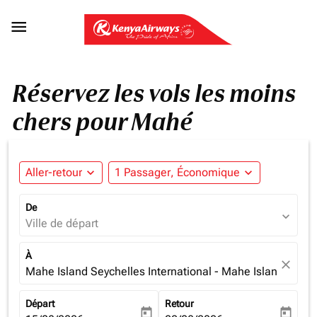

Réservez les vols les moins
chers pour Mahé
Aller-retour
expand_more
1 Passager, Économique
expand_more
De
expand_more
Ville de départ
À
close
Mahe Island Seychelles International - Mahe Island (SEZ)
Départ
Retour
today
today