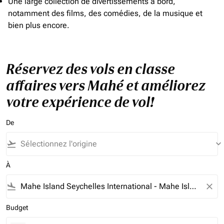
Une large collection de divertissements à bord,
notamment des films, des comédies, de la musique et
bien plus encore.
Réservez des vols en classe
affaires vers Mahé et améliorez
votre expérience de vol!
De
flight_takeoff
keyboard_arrow_down
À
flight_land
close
Budget