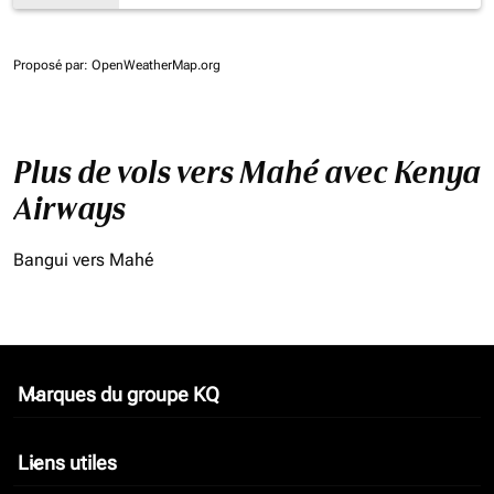
Proposé par
: OpenWeatherMap.org
Plus de vols vers Mahé avec Kenya
Airways
Bangui vers Mahé
Marques du groupe KQ
keyboard_arrow_down
Liens utiles
keyboard_arrow_down