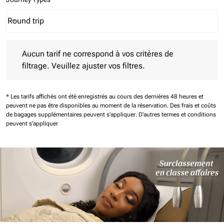
Round trip
keyboard_arrow_down
Journey Types option Round trip Selected
Aucun tarif ne correspond à vos critères de filtrage. Veuillez aj
Aucun tarif ne correspond à vos critères de
filtrage. Veuillez ajuster vos filtres.
* Les tarifs affichés ont été enregistrés au cours des dernières 48 heures et
peuvent ne pas être disponibles au moment de la réservation.
Des frais et coûts
de bagages supplémentaires peuvent s'appliquer.
D'autres termes et conditions
peuvent s'appliquer