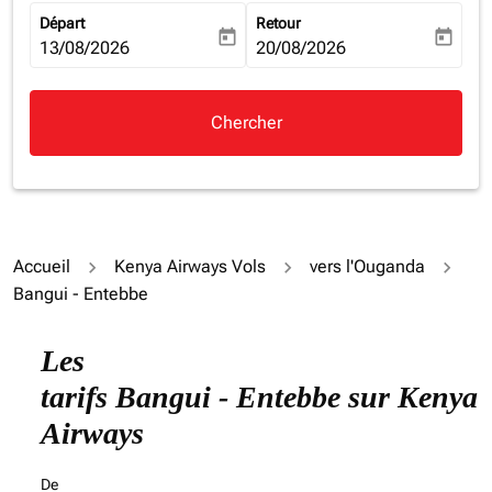
Départ
Retour
today
today
fc-booking-departure-date-aria-label
13/08/2026
fc-booking-return-date-aria-la
20/08/2026
Chercher
Accueil
Kenya Airways Vols
vers l'Ouganda
Bangui - Entebbe
Essayez de mettre à jour votre itinéraire (origine et/ou
Les
tarifs Bangui - Entebbe sur Kenya
Airways
De