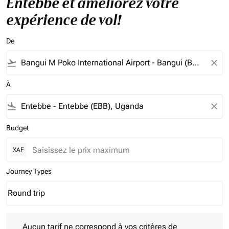
Entebbe et améliorez votre
expérience de vol!
De
flight_takeoff
close
À
flight_land
close
Budget
XAF
Journey Types
Round trip
keyboard_arrow_down
Journey Types option Round trip Selected
Aucun tarif ne correspond à vos critères de filtrage. Veuillez aj
Aucun tarif ne correspond à vos critères de