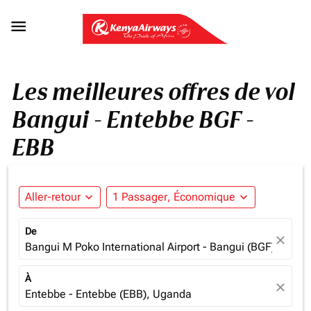

Les meilleures offres de vol
Bangui - Entebbe BGF -
EBB
Aller-retour
expand_more
1 Passager, Économique
expand_more
De
close
Bangui M Poko International Airport - Bangui (BGF), Centra
À
close
Entebbe - Entebbe (EBB), Uganda