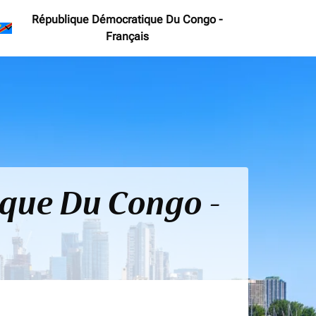
République Démocratique Du Congo
-
keyboard_arrow_down
Français
ique Du Congo -