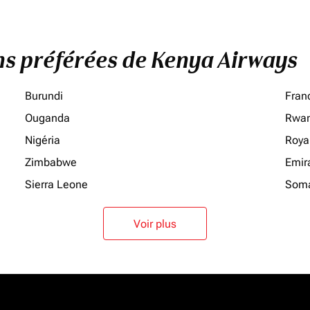
ons préférées de Kenya Airways
Burundi
Fran
Ouganda
Rwa
Nigéria
Roya
Zimbabwe
Emir
Sierra Leone
Soma
Voir plus