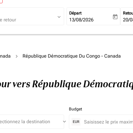
Départ
Reto
expand_more
today
fc-booking-departure-date-ari
13/08/2026
fc-b
20/0
anada
République Démocratique Du Congo - Canada
etour vers République Démocrat
Budget
keyboard_arrow_down
EUR