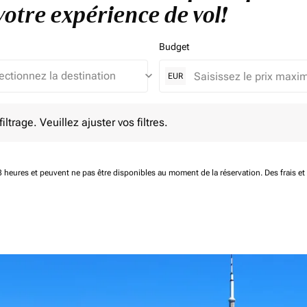
otre expérience de vol!
Budget
keyboard_arrow_down
EUR
e. Veuillez ajuster vos filtres.
ltrage. Veuillez ajuster vos filtres.
 48 heures et peuvent ne pas être disponibles au moment de la réservation.
Des frais e