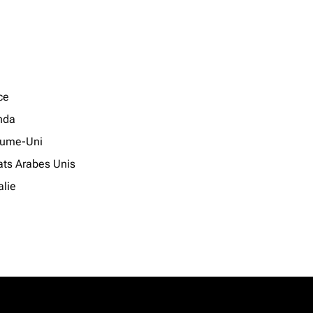
ce
nda
ume-Uni
ats Arabes Unis
lie