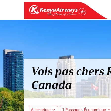
Vols pas chers
Canada
Aller-retour
expand_more
1 Passager, Économique
expand_mo