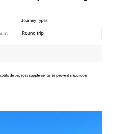
Journey Types
Round trip
keyboard_arrow_down
Journey Types option Round trip Selected
t coûts de bagages supplémentaires peuvent s'appliquer.