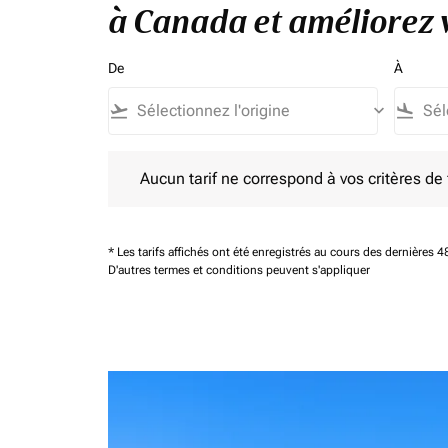
à Canada et améliorez v
De
À
flight_takeoff
keyboard_arrow_down
flight_land
Aucun tarif ne correspond à vos critères de filtrag
Aucun tarif ne correspond à vos critères de fi
* Les tarifs affichés ont été enregistrés au cours des dernières
D'autres termes et conditions peuvent s'appliquer