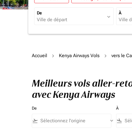
De
À
expand_more
Accueil
Kenya Airways Vols
vers le C
Meilleurs vols aller-r
avec Kenya Airways
De
À
flight_takeoff
keyboard_arrow_down
flight_land