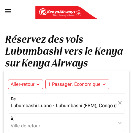

Réservez des vols
Lubumbashi vers le Kenya
sur Kenya Airways
Aller-retour
expand_more
1 Passager, Économique
expand_more
De
close
Lubumbashi Luano - Lubumbashi (FBM), Congo (Dem. Re
À
expand_more
Ville de retour