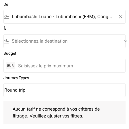
De
flight_takeoff
close
À
flight_land
keyboard_arrow_down
Budget
EUR
Journey Types
Round trip
keyboard_arrow_down
Journey Types option Round trip Selected
Aucun tarif ne correspond à vos critères de filtrage. Veuillez aj
Aucun tarif ne correspond à vos critères de
filtrage. Veuillez ajuster vos filtres.