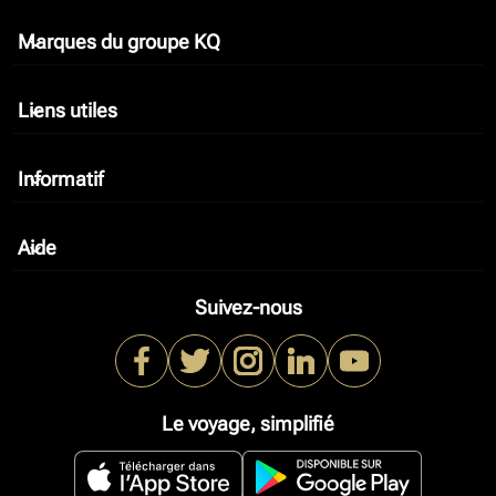
Marques du groupe KQ
keyboard_arrow_down
Liens utiles
keyboard_arrow_down
Informatif
keyboard_arrow_down
Aide
keyboard_arrow_down
Suivez-nous
Le voyage, simplifié