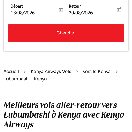
Départ
Retour
today
today
fc-booking-departure-date-aria-label
13/08/2026
fc-booking-return-date-aria-la
20/08/2026
Chercher
Accueil
Kenya Airways Vols
vers le Kenya
Lubumbashi - Kenya
Meilleurs vols aller-retour vers
Lubumbashi à Kenya avec Kenya
Airways