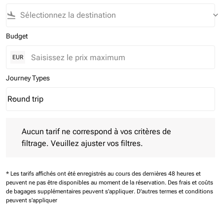
flight_land
keyboard_arrow_down
Budget
EUR
Journey Types
Round trip
keyboard_arrow_down
Journey Types option Round trip Selected
Aucun tarif ne correspond à vos critères de filtrage. Veuillez aj
Aucun tarif ne correspond à vos critères de
filtrage. Veuillez ajuster vos filtres.
* Les tarifs affichés ont été enregistrés au cours des dernières 48 heures et
peuvent ne pas être disponibles au moment de la réservation.
Des frais et coûts
de bagages supplémentaires peuvent s'appliquer.
D'autres termes et conditions
peuvent s'appliquer