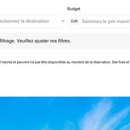
Budget
keyboard_arrow_down
EUR
e. Veuillez ajuster vos filtres.
ltrage. Veuillez ajuster vos filtres.
 48 heures et peuvent ne pas être disponibles au moment de la réservation.
Des frais e