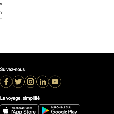
s
ey
ï
Suivez-nous
Le voyage, simplifié