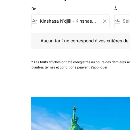
De
À
flight_takeoff
close
flight_land
Aucun tarif ne correspond à vos critères de filtrag
Aucun tarif ne correspond à vos critères de fi
* Les tarifs affichés ont été enregistrés au cours des dernières
D'autres termes et conditions peuvent s'appliquer