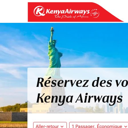
Réservez des vo
Kenya Airways
Aller-retour
expand_more
1 Passager, Économique
expand_mo