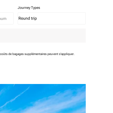
Journey Types
Round trip
keyboard_arrow_down
Journey Types option Round trip Selected
t coûts de bagages supplémentaires peuvent s'appliquer.