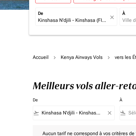
De
À
close
Accueil
Kenya Airways Vols
vers les É
Meilleurs vols aller-re
De
À
flight_takeoff
close
flight_land
Aucun tarif ne correspond à vos critères de filtrag
Aucun tarif ne correspond à vos critères de fi