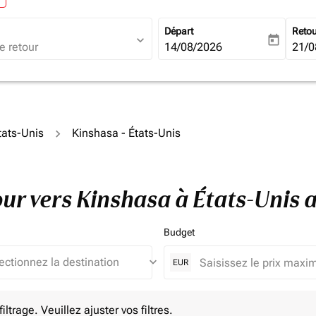
Départ
Reto
expand_more
today
fc-booking-departure-date-ari
14/08/2026
fc-b
21/0
tats-Unis
Kinshasa - États-Unis
tour vers Kinshasa à États-Unis
Budget
keyboard_arrow_down
EUR
e. Veuillez ajuster vos filtres.
ltrage. Veuillez ajuster vos filtres.