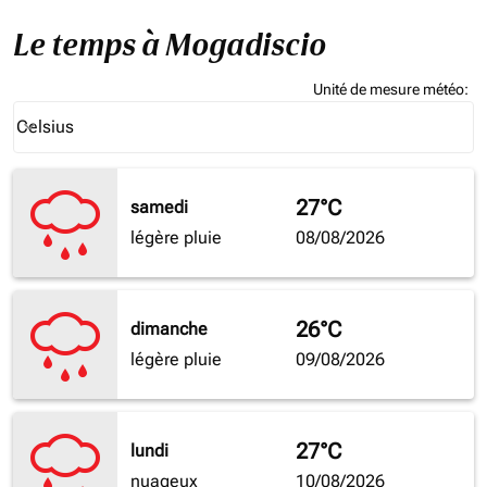
Le temps à Mogadiscio
Unité de mesure météo
:
Weather unit option Celsius Selected
Celsius
keyboard_arrow_down
27°C
samedi
légère pluie
08/08/2026
26°C
dimanche
légère pluie
09/08/2026
27°C
lundi
nuageux
10/08/2026