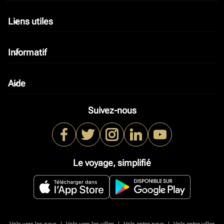
Liens utiles
keyboard_arrow_down
Informatif
keyboard_arrow_down
Aide
keyboard_arrow_down
Suivez-nous
Le voyage, simplifié
|
|
|