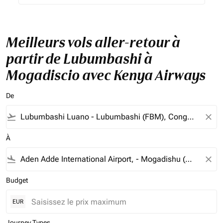
Meilleurs vols aller-retour à
partir de Lubumbashi à
Mogadiscio avec Kenya Airways
De
flight_takeoff
close
À
flight_land
close
Budget
EUR
Journey Types