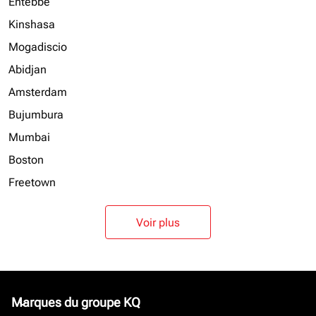
Entebbe
Kinshasa
Mogadiscio
Abidjan
Amsterdam
Bujumbura
Mumbai
Boston
Freetown
Voir plus
Marques du groupe KQ
keyboard_arrow_down