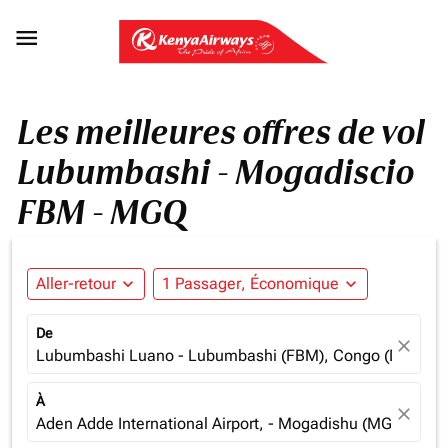

Les meilleures offres de vol
Lubumbashi - Mogadiscio
FBM - MGQ
Aller-retour
expand_more
1 Passager, Économique
expand_more
De
close
Lubumbashi Luano - Lubumbashi (FBM), Congo (Dem. Re
À
close
Aden Adde International Airport, - Mogadishu (MGQ), Som