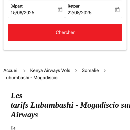
Départ
Retour
today
today
fc-booking-departure-date-aria-label
15/08/2026
fc-booking-return-date-aria-la
22/08/2026
Chercher
Accueil
Kenya Airways Vols
Somalie
Lubumbashi - Mogadiscio
Essayez de mettre à jour votre itinéraire (origine et/ou
Les
tarifs Lubumbashi - Mogadiscio su
Airways
De