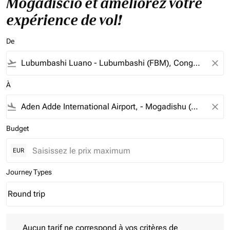
Mogadiscio et améliorez votre
expérience de vol!
De
flight_takeoff
close
À
flight_land
close
Budget
EUR
Journey Types
Round trip
keyboard_arrow_down
Journey Types option Round trip Selected
Aucun tarif ne correspond à vos critères de filtrage. Veuillez aj
Aucun tarif ne correspond à vos critères de