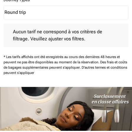
Round trip
keyboard_arrow_down
Journey Types option Round trip Selected
Aucun tarif ne correspond à vos critères de filtrage. Veuillez aj
Aucun tarif ne correspond à vos critères de
filtrage. Veuillez ajuster vos filtres.
* Les tarifs affichés ont été enregistrés au cours des dernières 48 heures et
peuvent ne pas être disponibles au moment de la réservation.
Des frais et coûts
de bagages supplémentaires peuvent s'appliquer.
D'autres termes et conditions
peuvent s'appliquer