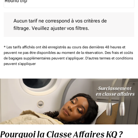
Round trip
keyboard_arrow_down
Journey Types option Round trip Selected
Aucun tarif ne correspond à vos critères de filtrage. Veuillez aj
Aucun tarif ne correspond à vos critères de
filtrage. Veuillez ajuster vos filtres.
* Les tarifs affichés ont été enregistrés au cours des dernières 48 heures et
peuvent ne pas être disponibles au moment de la réservation.
Des frais et coûts
de bagages supplémentaires peuvent s'appliquer.
D'autres termes et conditions
peuvent s'appliquer
Pourquoi la Classe Affaires KQ ?