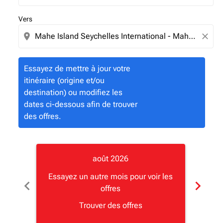
Vers
location_on
close
Essayez de mettre à jour votre
itinéraire (origine et/ou
destination) ou modifiez les
dates ci-dessous afin de trouver
des offres.
août 2026
Essayez un autre mois pour voir les
Essay
chevron_left
chevron_right
offres
Trouver des offres