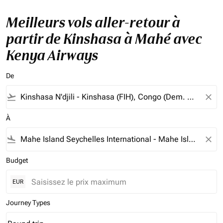
Meilleurs vols aller-retour à
partir de Kinshasa à Mahé avec
Kenya Airways
De
flight_takeoff
close
À
flight_land
close
Budget
EUR
Journey Types