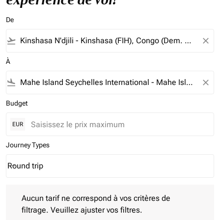
De
flight_takeoff
close
À
flight_land
close
Budget
EUR
Journey Types
Round trip
keyboard_arrow_down
Journey Types option Round trip Selected
Aucun tarif ne correspond à vos critères de filtrage. Veuillez aj
Aucun tarif ne correspond à vos critères de
filtrage. Veuillez ajuster vos filtres.