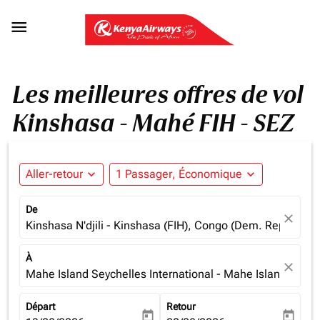

Les meilleures offres de vol
Kinshasa - Mahé FIH - SEZ
Aller-retour
expand_more
1 Passager, Économique
expand_more
De
close
Kinshasa N'djili - Kinshasa (FIH), Congo (Dem. Rep.)
À
close
Mahe Island Seychelles International - Mahe Island (SEZ)
Départ
Retour
today
today