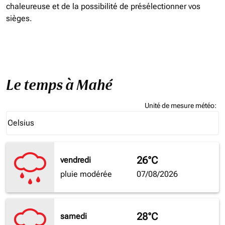
chaleureuse et de la possibilité de présélectionner vos
sièges.
Le temps à Mahé
Unité de mesure météo
:
Weather unit option Celsius Selected
Celsius
keyboard_arrow_down
26°C
vendredi
pluie modérée
07/08/2026
28°C
samedi