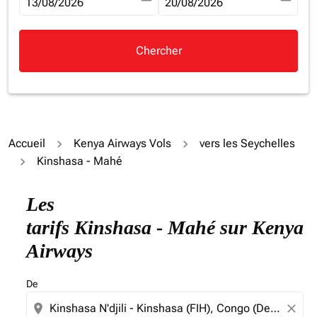
fc-booking-departure-date-aria-label
13/08/2026
fc-booking-return-date-aria-la
20/08/2026
Chercher
Accueil
Kenya Airways Vols
vers les Seychelles
Kinshasa - Mahé
Essayez de mettre à jour votre itinéraire (origine et/ou
Les
tarifs Kinshasa - Mahé sur Kenya
Airways
De
location_on
close