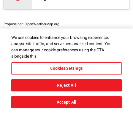
Proposé par
: OpenWeatherMap.org
We use cookies to enhance your browsing experience,
analyse site traffic, and serve personalized content. You
can manage your cookie preferences using the CTA
Plus de vols vers Lilongwe avec
alongside this
Kenya Airways
Cookies Settings
Bujumbura vers Lilongwe
Reject All
Accept All
Marques du groupe KQ
keyboard_arrow_down
Liens utiles
keyboard_arrow_down