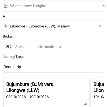
flight_takeoff
keyboard_arrow_down
À
flight_land
close
Budget
USD
Journey Types
Round trip
keyboard_arrow_down
Journey Types option Round trip Selected
Bujumbura (BJM)
vers
Bujum
Lilongwe (LLW)
Lilon
03/10/2026 - 10/10/2026
10/10/2
De