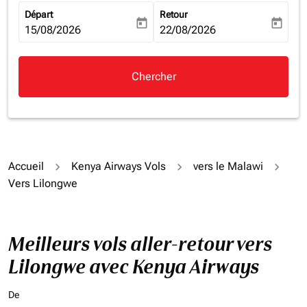
Départ
Retour
today
today
fc-booking-departure-date-aria-label
15/08/2026
fc-booking-return-date-aria-la
22/08/2026
Chercher
Accueil
Kenya Airways Vols
vers le Malawi
Vers Lilongwe
Meilleurs vols aller-retour vers
Lilongwe avec Kenya Airways
De