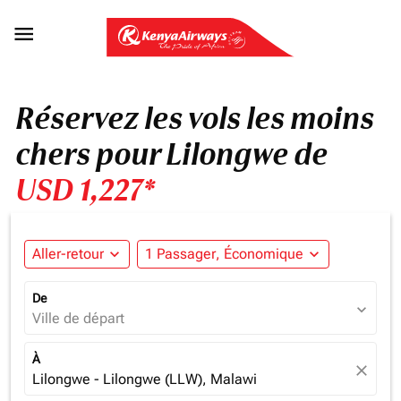

Réservez les vols les moins
chers pour Lilongwe de
USD 1,227*
Aller-retour
expand_more
1 Passager, Économique
expand_more
De
expand_more
Ville de départ
À
close
Lilongwe - Lilongwe (LLW), Malawi