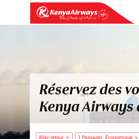
Réservez des vo
Kenya Airways
Aller-retour
expand_more
1 Passager, Économique
expand_mo