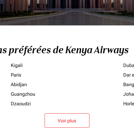
ons préférées de Kenya Airways
Kigali
Duba
Paris
Dar 
Abidjan
Bang
Guangzhou
Joha
Dzaoudzi
Horl
Voir plus