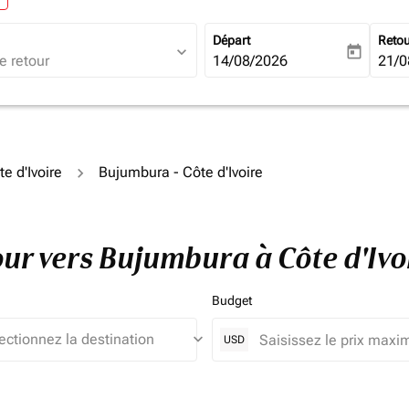
Départ
Reto
expand_more
today
fc-booking-departure-date-ari
14/08/2026
fc-b
21/0
te d'Ivoire
Bujumbura - Côte d'Ivoire
tour vers Bujumbura à Côte d'Iv
Budget
keyboard_arrow_down
USD