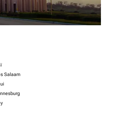
ï
es Salaam
ui
nnesburg
ey