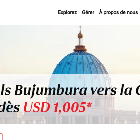
Explorez
Gérer
À propos de nous
ls Bujumbura vers la C
 dès
USD 1,005*
re