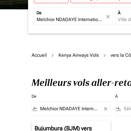
De
À
close
Accueil
Kenya Airways Vols
vers la Cô
Meilleurs vols aller-re
De
À
flight_takeoff
close
flight_land
Bujumbura (BJM)
vers