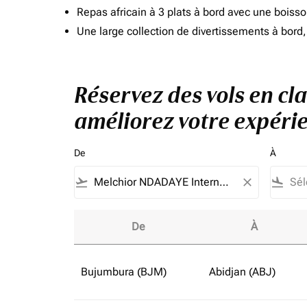
Repas africain à 3 plats à bord avec une boiss
Une large collection de divertissements à bor
Réservez des vols en cla
améliorez votre expérie
De
À
flight_takeoff
close
flight_land
De
À
Réservez des vols en classe affaires vers Buj
Bujumbura (BJM)
Abidjan (ABJ)