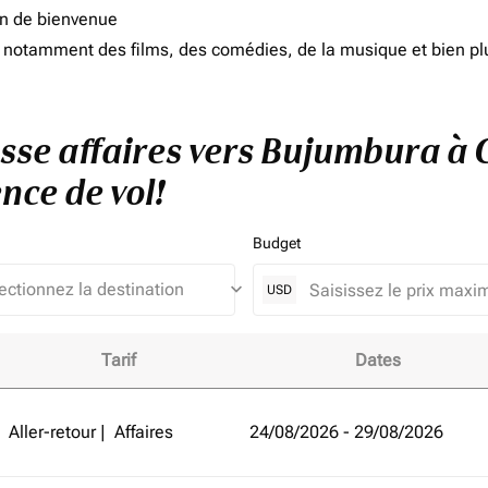
on de bienvenue
d, notamment des films, des comédies, de la musique et bien pl
sse affaires vers Bujumbura à C
nce de vol!
Budget
keyboard_arrow_down
USD
Tarif
Dates
umbura à Côte d'Ivoire et améliorez votre expérience de vol!
Aller-retour
|
Affaires
24/08/2026 - 29/08/2026