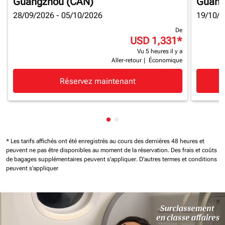
Guangzhou (CAN)
Guang
28/09/2026 - 05/10/2026
19/10/2
De
USD 1,331
*
Vu 5 heures il y a
Aller-retour
|
Économique
Réservez maintenant
Affichage de cmp-pagination-
Affichage de cmp-paginatio
* Les tarifs affichés ont été enregistrés au cours des dernières 48 heures et
peuvent ne pas être disponibles au moment de la réservation.
Des frais et coûts
de bagages supplémentaires peuvent s'appliquer.
D'autres termes et conditions
peuvent s'appliquer