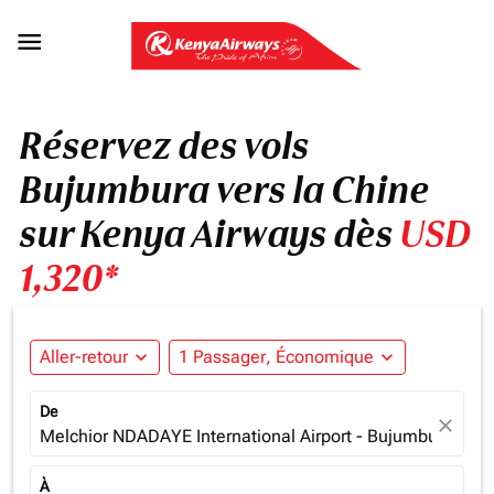

Réservez des vols
Bujumbura vers la Chine
sur Kenya Airways dès
USD
1,320*
Aller-retour
expand_more
1 Passager, Économique
expand_more
De
close
Melchior NDADAYE International Airport - Bujumbura (BJM
À