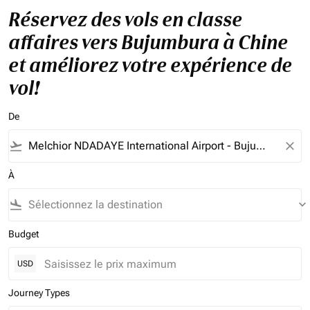
Réservez des vols en classe
affaires vers Bujumbura à Chine
et améliorez votre expérience de
vol!
De
flight_takeoff
close
À
flight_land
keyboard_arrow_down
Budget
USD
Journey Types