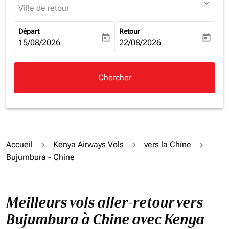
expand_more
Ville de retour
Départ
Retour
today
today
fc-booking-departure-date-aria-label
15/08/2026
fc-booking-return-date-aria-la
22/08/2026
Chercher
Accueil
Kenya Airways Vols
vers la Chine
Bujumbura - Chine
Meilleurs vols aller-retour vers
Bujumbura à Chine avec Kenya