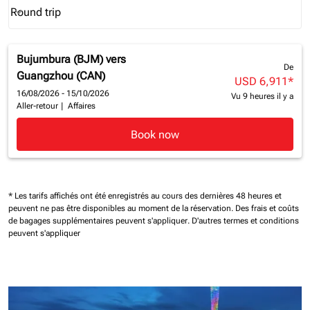
Round trip
keyboard_arrow_down
Journey Types option Round trip Selected
Bujumbura (BJM)
vers
De
Guangzhou (CAN)
USD 6,911
*
16/08/2026 - 15/10/2026
Vu 9 heures il y a
Aller-retour
|
Affaires
Book now
* Les tarifs affichés ont été enregistrés au cours des dernières 48 heures et
peuvent ne pas être disponibles au moment de la réservation.
Des frais et coûts
de bagages supplémentaires peuvent s'appliquer.
D'autres termes et conditions
peuvent s'appliquer