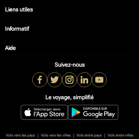
Liens utiles
keyboard_arrow_down
Informatif
keyboard_arrow_down
Aide
keyboard_arrow_down
Suivez-nous
Le voyage, simplifié
|
|
|
Vols vers les pays
Vols vers les villes
Vols entre pays
Vols entre villes