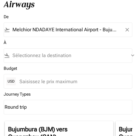
Airways
De
flight_takeoff
close
À
flight_land
keyboard_arrow_down
Budget
USD
Journey Types
Round trip
keyboard_arrow_down
Journey Types option Round trip Selected
Bujumbura (BJM)
vers
Bujum