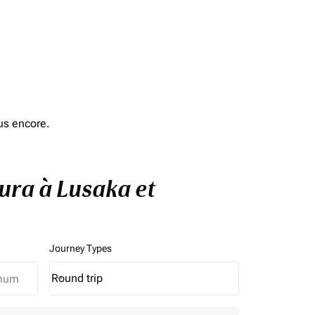
us encore.
bura à Lusaka et
Journey Types
Round trip
keyboard_arrow_down
Journey Types option Round trip Selected