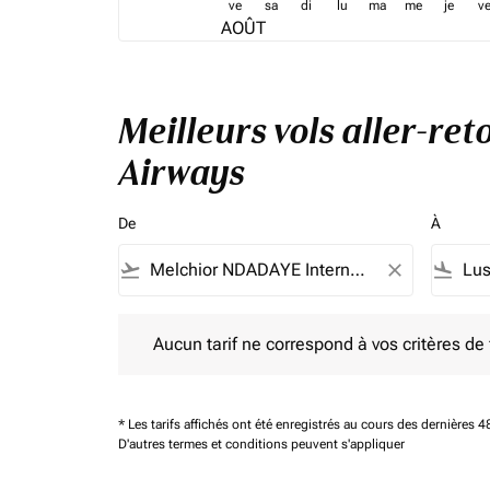
ve
sa
di
lu
ma
me
je
v
AOÛT
Meilleurs vols aller-re
Airways
De
À
flight_takeoff
close
flight_land
Aucun tarif ne correspond à vos critères de filtrag
Aucun tarif ne correspond à vos critères de fi
* Les tarifs affichés ont été enregistrés au cours des dernières
D'autres termes et conditions peuvent s'appliquer