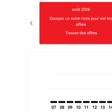
août 2026
Essayez un autre mois pour voir le
chevron_left
offres
Trouver des offres
Displaying fares for août-2026
BJM–LUN: cmp-view-offers-discla
BJM–LUN: cmp-view-offers-di
BJM–LUN: cmp-view-offer
BJM–LUN: cmp-view-o
BJM–LUN: cmp-vi
BJM–LUN: c
BJM–LU
BJ
07
08
09
10
11
12
13
1