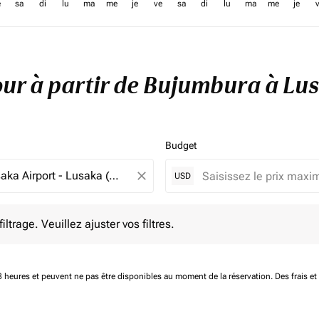
e
sa
di
lu
ma
me
je
ve
sa
di
lu
ma
me
je
tour à partir de Bujumbura à L
Budget
close
USD
e. Veuillez ajuster vos filtres.
ltrage. Veuillez ajuster vos filtres.
 48 heures et peuvent ne pas être disponibles au moment de la réservation.
Des frais e