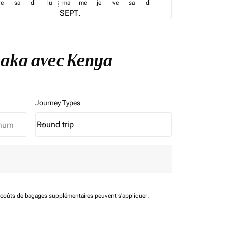
ve
sa
di
lu
ma
me
je
ve
sa
di
SEPT.
usaka avec Kenya
Journey Types
Round trip
keyboard_arrow_down
Journey Types option Round trip Selected
t coûts de bagages supplémentaires peuvent s'appliquer.