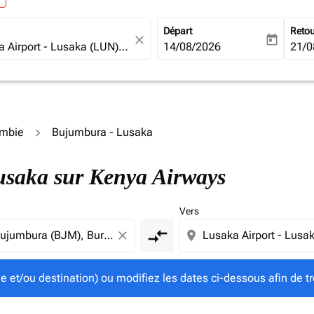
Départ
Reto
close
today
fc-booking-departure-date-ari
14/08/2026
fc-b
21/0
ambie
Bujumbura - Lusaka
gine et/ou destination) ou modifiez les dates ci-dessous afin
Lusaka sur Kenya Airways
Vers
compare_arrows
close
location_on
ine et/ou destination) ou modifiez les dates ci-dessous afin de tr