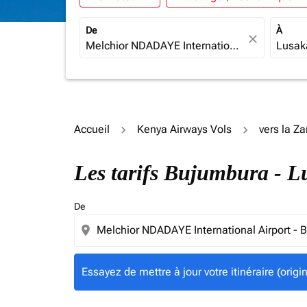
De
À
close
Accueil
Kenya Airways Vols
vers la Z
Essayez de mettre à jour votre itinéraire (ori
Les tarifs Bujumbura - 
De
location_on
Essayez de mettre à jour votre itinéraire (orig