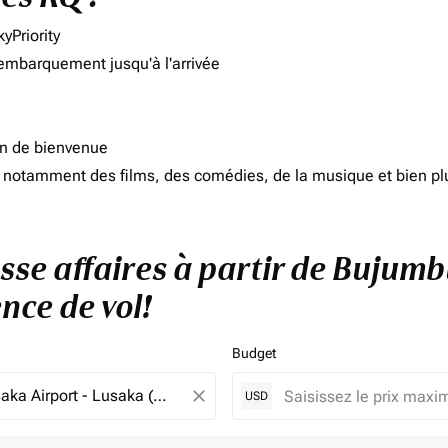
yPriority
'embarquement jusqu'à l'arrivée
on de bienvenue
d, notamment des films, des comédies, de la musique et bien pl
asse affaires à partir de Bujum
nce de vol!
Budget
close
USD
e. Veuillez ajuster vos filtres.