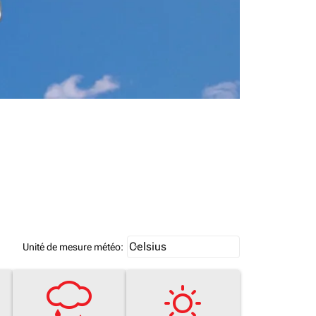
Weather unit option Celsius Select
Celsius
keyboard_arrow_down
Unité de mesure météo
: