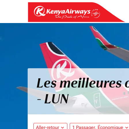
Les meilleures 
- LUN
Aller-retour
expand_more
1 Passager, Économique
expand_mo