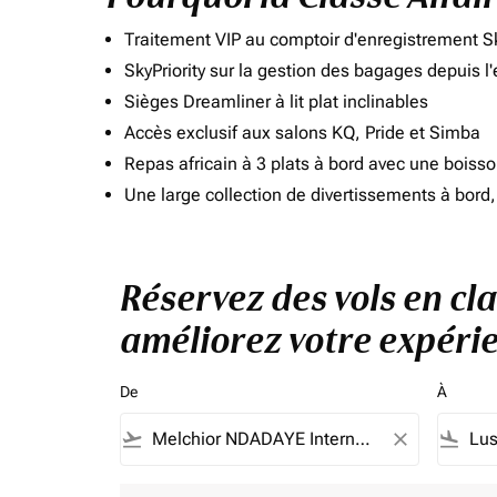
Traitement VIP au comptoir d'enregistrement Sk
SkyPriority sur la gestion des bagages depuis l
Sièges Dreamliner à lit plat inclinables
Accès exclusif aux salons KQ, Pride et Simba
Repas africain à 3 plats à bord avec une boiss
Une large collection de divertissements à bor
Réservez des vols en cl
améliorez votre expérie
De
À
flight_takeoff
close
flight_land
Aucun tarif ne correspond à vos critères de filtrag