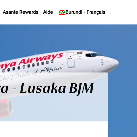
Asante Rewards
Aide
keyboard_arrow_down
Burundi
-
Français
ra - Lusaka BJM