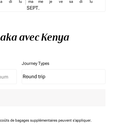
sa
di
lu
ma
me
je
ve
sa
di
lu
SEPT.
usaka avec Kenya
Journey Types
Round trip
keyboard_arrow_down
Journey Types option Round trip Selected
t coûts de bagages supplémentaires peuvent s'appliquer.