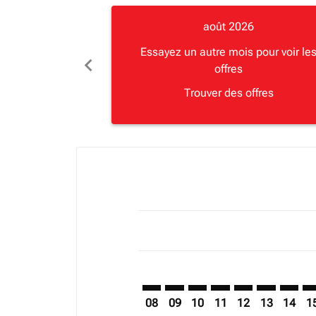
août 2026
Essayez un autre mois pour voir le
chevron_left
offres
Trouver des offres
Displaying fares for août-2026
BJM–LUN: cmp-view-offers-discla
BJM–LUN: cmp-view-offers-di
BJM–LUN: cmp-view-offer
BJM–LUN: cmp-view-o
BJM–LUN: cmp-vi
BJM–LUN: c
BJM–LU
BJ
08
09
10
11
12
13
14
1