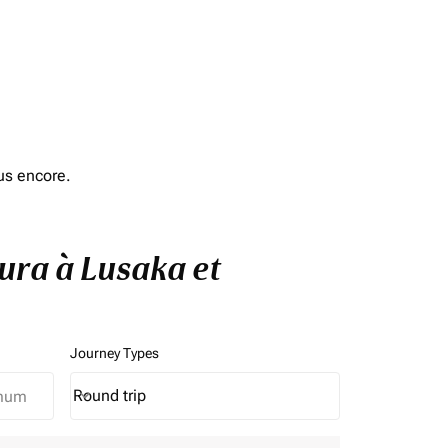
us encore.
bura à Lusaka et
Journey Types
Round trip
keyboard_arrow_down
Journey Types option Round trip Selected