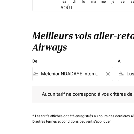
sa
di
lu
ma
me
je
ve
s
AOÛT
Meilleurs vols aller-re
Airways
De
À
flight_takeoff
close
flight_land
Aucun tarif ne correspond à vos critères de filtrag
Aucun tarif ne correspond à vos critères de fi
* Les tarifs affichés ont été enregistrés au cours des dernières
D'autres termes et conditions peuvent s'appliquer