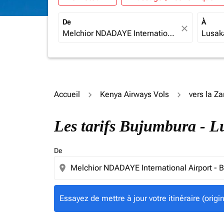
De
À
close
Accueil
Kenya Airways Vols
vers la Z
Essayez de mettre à jour votre itinéraire (ori
Les tarifs Bujumbura - 
De
location_on
Essayez de mettre à jour votre itinéraire (orig