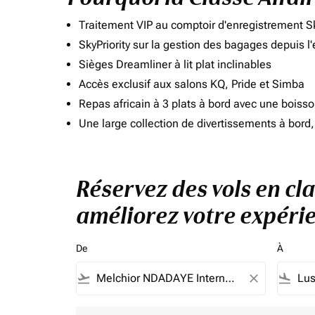
Traitement VIP au comptoir d'enregistrement Sk
SkyPriority sur la gestion des bagages depuis l
Sièges Dreamliner à lit plat inclinables
Accès exclusif aux salons KQ, Pride et Simba
Repas africain à 3 plats à bord avec une boiss
Une large collection de divertissements à bor
Réservez des vols en cl
améliorez votre expérie
De
À
flight_takeoff
close
flight_land
Aucun tarif ne correspond à vos critères de filtrag