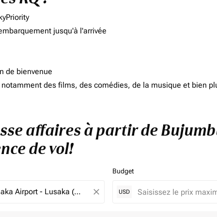
yPriority
'embarquement jusqu'à l'arrivée
on de bienvenue
d, notamment des films, des comédies, de la musique et bien pl
asse affaires à partir de Bujum
nce de vol!
Budget
close
USD
e. Veuillez ajuster vos filtres.