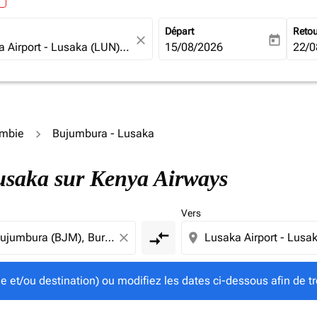
Départ
Reto
close
today
fc-booking-departure-date-ari
15/08/2026
fc-b
22/0
ambie
Bujumbura - Lusaka
gine et/ou destination) ou modifiez les dates ci-dessous afin
Lusaka sur Kenya Airways
Vers
compare_arrows
close
location_on
ine et/ou destination) ou modifiez les dates ci-dessous afin de tr