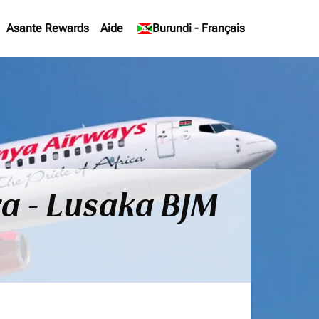
Asante Rewards
Aide
keyboard_arrow_down
Burundi
-
Français
ra - Lusaka BJM