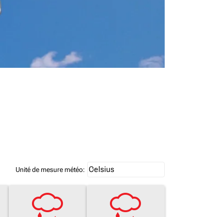
Weather unit option Celsius Select
Celsius
keyboard_arrow_down
Unité de mesure météo
: