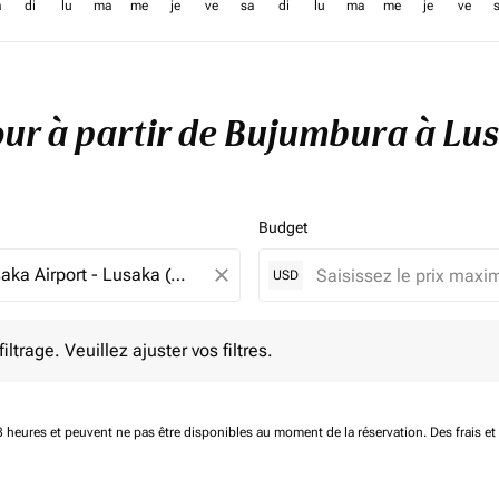
a
di
lu
ma
me
je
ve
sa
di
lu
ma
me
je
ve
tour à partir de Bujumbura à L
Budget
close
USD
e. Veuillez ajuster vos filtres.
ltrage. Veuillez ajuster vos filtres.
 48 heures et peuvent ne pas être disponibles au moment de la réservation.
Des frais e