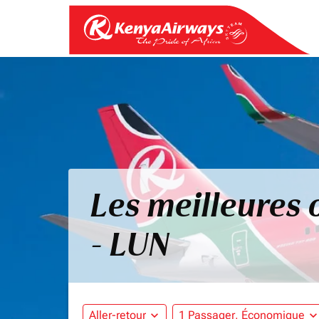
Les meilleures 
- LUN
Aller-retour
expand_more
1 Passager, Économique
expand_mo