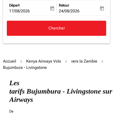
Départ
Retour
today
today
fc-booking-departure-date-aria-label
17/08/2026
fc-booking-return-date-aria-la
24/08/2026
Chercher
Accueil
Kenya Airways Vols
vers la Zambie
Bujumbura - Livingstone
Essayez de mettre à jour votre itinéraire (origine et/ou
Les
tarifs Bujumbura - Livingstone su
Airways
De