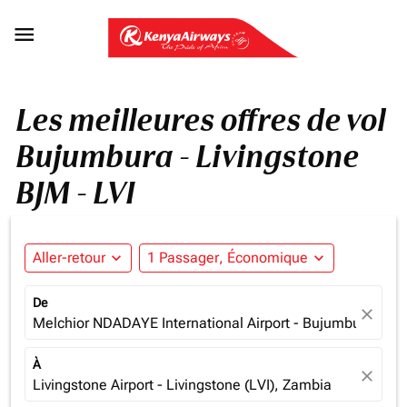

Les meilleures offres de vol
Bujumbura - Livingstone
BJM - LVI
Aller-retour
expand_more
1 Passager, Économique
expand_more
De
close
Melchior NDADAYE International Airport - Bujumbura (BJM
À
close
Livingstone Airport - Livingstone (LVI), Zambia