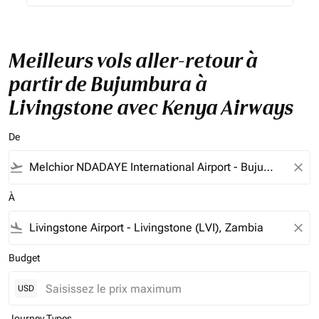
Meilleurs vols aller-retour à
partir de Bujumbura à
Livingstone avec Kenya Airways
De
flight_takeoff
close
À
flight_land
close
Budget
USD
Journey Types