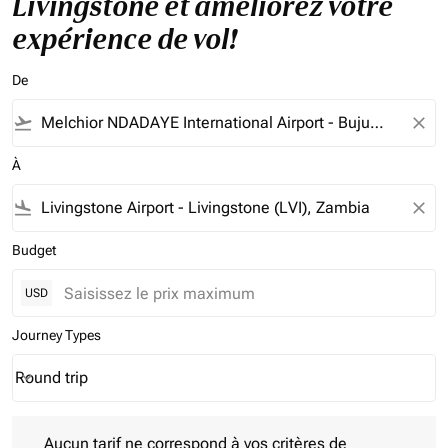
Livingstone et améliorez votre
expérience de vol!
De
flight_takeoff
close
À
flight_land
close
Budget
USD
Journey Types
Round trip
keyboard_arrow_down
Journey Types option Round trip Selected
Aucun tarif ne correspond à vos critères de filtrage. Veuillez aj
Aucun tarif ne correspond à vos critères de