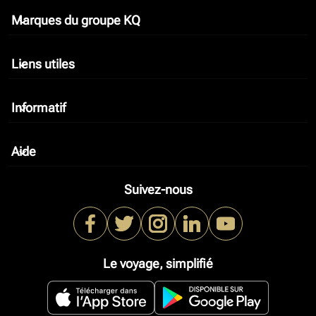
Marques du groupe KQ
keyboard_arrow_down
Liens utiles
keyboard_arrow_down
Informatif
keyboard_arrow_down
Aide
keyboard_arrow_down
Suivez-nous
Le voyage, simplifié