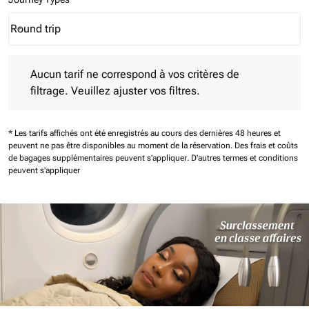
Round trip
keyboard_arrow_down
Journey Types option Round trip Selected
Aucun tarif ne correspond à vos critères de filtrage. Veuillez aj
Aucun tarif ne correspond à vos critères de
filtrage. Veuillez ajuster vos filtres.
* Les tarifs affichés ont été enregistrés au cours des dernières 48 heures et
peuvent ne pas être disponibles au moment de la réservation.
Des frais et coûts
de bagages supplémentaires peuvent s'appliquer.
D'autres termes et conditions
peuvent s'appliquer