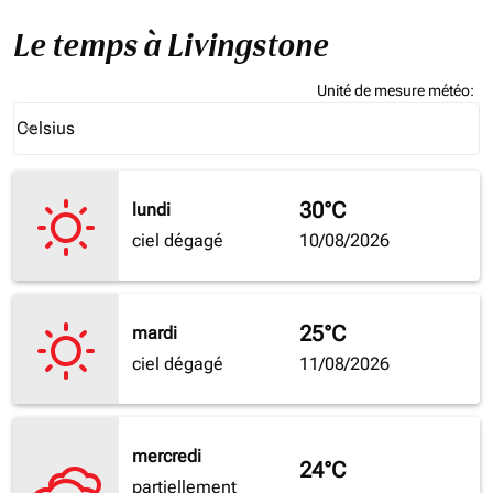
Le temps à Livingstone
Unité de mesure météo
:
Weather unit option Celsius Selected
Celsius
keyboard_arrow_down
30°C
lundi
ciel dégagé
10/08/2026
25°C
mardi
ciel dégagé
11/08/2026
mercredi
24°C
partiellement