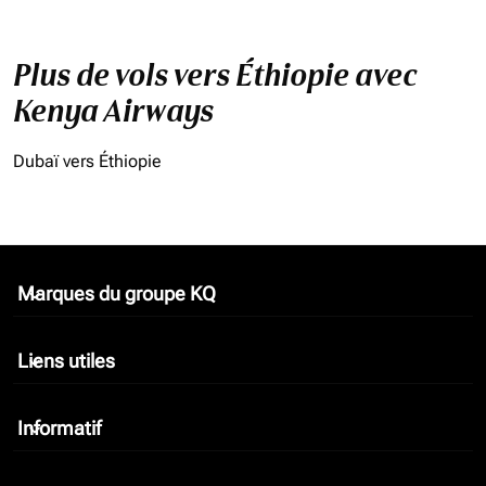
Plus de vols vers Éthiopie avec
Kenya Airways
Dubaï vers Éthiopie
Marques du groupe KQ
keyboard_arrow_down
Liens utiles
keyboard_arrow_down
Informatif
keyboard_arrow_down