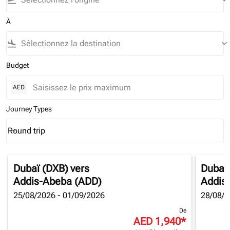
flight_takeoff
keyboard_arrow_down
À
flight_land
keyboard_arrow_down
Budget
AED
Journey Types
Round trip
keyboard_arrow_down
Journey Types option Round trip Selected
Dubaï (DXB)
vers
Dubaï
Addis-Abeba (ADD)
Addis
25/08/2026 - 01/09/2026
28/08/2
De
AED 1,940
*