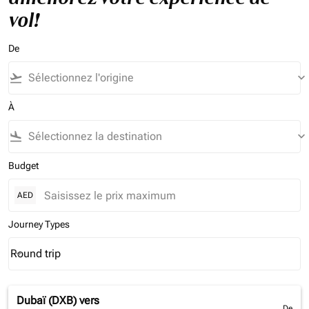
vol!
De
flight_takeoff
keyboard_arrow_down
À
flight_land
keyboard_arrow_down
Budget
AED
Journey Types
Round trip
keyboard_arrow_down
Journey Types option Round trip Selected
Dubaï (DXB)
vers
De