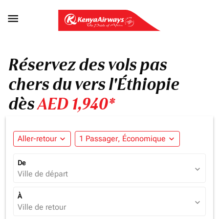

Réservez des vols pas
chers du vers l'Éthiopie
dès
AED 1,940*
Aller-retour
expand_more
1 Passager, Économique
expand_more
De
expand_more
Ville de départ
À
expand_more
Ville de retour