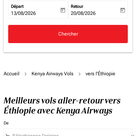
Départ
Retour
today
today
fc-booking-departure-date-aria-label
13/08/2026
fc-booking-return-date-aria-la
20/08/2026
Chercher
Accueil
Kenya Airways Vols
vers l'Éthiopie
Meilleurs vols aller-retour vers
Éthiopie avec Kenya Airways
De